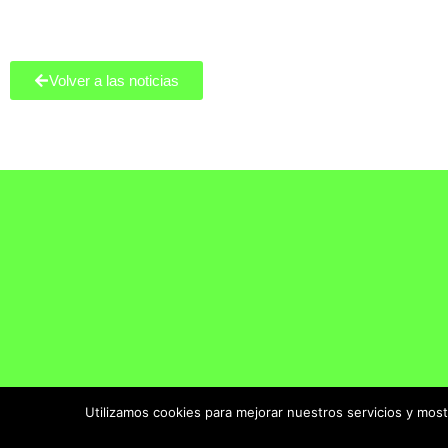
Volver a las noticias
Utilizamos cookies para mejorar nuestros servicios y mos
AVISO LEGAL Y POLÍTICA DE PRIVACIDAD
|
POLÍTICA DE COOKIES